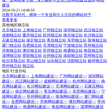
做一套网站多少钱，深入解析中企动力的网站建设成本-网站
建设
2024-10-21 14:46:10
在数字化时代，拥有一个专业和引人注目的网站对于
查看更多
其他地区独立站
北京独立站
上海独立站
广州独立站
深圳独立站
武汉独立站
成都独立站
重庆独立站
杭州独立站
南京独立站
长沙独立站
石家庄独立站
保定独立站
青岛独立站
东莞独立站
珠海独立站
厦门独立站
合肥独立站
天津独立站
宁波独立站
苏州独立站
济南独立站
潍坊独立站
常州独立站
南通独立站
南昌独立站
淄博独立站
贵阳独立站
台州独立站
洛阳独立站
昆明独立站
哈尔滨独立站
昆山独立站
汕头独立站
沈阳独立站
扬州独立站
郑州独立站
独立站
地区/行业分站
北京网站建设
>>
上海网站建设
>>
广州网站建设
>>
深圳网站
建设
>>
武汉网站建设
>>
成都网站建设
>>
杭州网站建设
>>
南
京网站建设
>>
长沙网站建设
>>
天津网站建设
>>
石家庄网站
建设
>>
保定网站建设
>>
青岛网站建设
>>
东莞网站建设
>>
宁
波网站建设
>>
苏州网站建设
>>
珠海网站建设
>>
厦门网站建
设
>>
合肥网站建设
>>
济南网站建设
>>
潍坊网站建设
>>
常州
网站建设
>>
南通网站建设
>>
南昌网站建设
>>
淄博网站建设